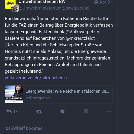
Umweltministerium BW
Apr 9
*
@
Umweltministerium@bawü.social
Bundeswirtschaftsministerin Katherina Reiche hatte 
für die FAZ einen Beitrag über Energiepolitik verfassen 
lassen. Ergebnis Faktencheck 
@
Volksverpetzer
basierend auf Recherchen von 
@
mkreutzfeldt
„Der Iran-Krieg und die Schließung der Straße von 
Hormus nutzt sie als Anlass, um die Energiewende 
grundsätzlich infragezustellen. Mehrere der zentralen 
Behauptungen in Reiches Artikel sind falsch und 
gezielt irreführend.“
volksverpetzer.de/faktencheck/
Energiewende: Wie Reiche mit falschen und irreführenden Zahlen täuscht
Volksverpetzer
1+
SWRelf
boosted