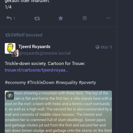
gekauft oder finanziert.
1/4
1
SWRelf
boosted
Tjeerd Royaards
Mar 9
@
royaards@newsie.social
Trickle-down society. Cartoon for Trouw: 
trouw.nl/cartoons/tjeerd-royaa
#
economy
#
TrickleDown
#
inequality
#
poverty