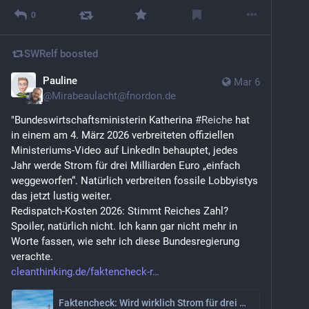
0
SWRelf
boosted
Pauline
Mar 6
@
Mirabeaulacht@fnordon.de
"Bundeswirtschaftsministerin Katherina 
#
Reiche
 hat 
in einem am 4. März 2026 verbreiteten offiziellen 
Ministeriums-Video auf LinkedIn behauptet, jedes 
Jahr werde Strom für drei Milliarden Euro „einfach 
weggeworfen“. Natürlich verbreiten fossile Lobbyistys 
das jetzt lustig weiter.
Redispatch-Kosten 2026: Stimmt Reiches Zahl? 
Spoiler, natürlich nicht. Ich kann gar nicht mehr in 
Worte fassen, wie sehr ich diese Bundesregierung 
verachte.
cleanthinking.de/faktencheck-r
Faktencheck: Wird wirklich Strom für drei Mrd. Euro pro Jahr weggeworfen?