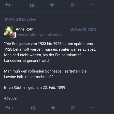
0
SWRelf
boosted
Anne Roth
Feb 25, 2023
@
anneroth@systemli.social
"Die Ereignisse von 1933 bis 1945 hätten spätestens 
1928 bekämpft werden müssen, später war es zu spät. 
Man darf nicht warten, bis der Freiheitskampf 
Landesverrat genannt wird. 
Man muß den rollenden Schneeball zertreten; die 
Lawine hält keiner mehr auf." 
Erich Kästner, geb. am 23. Feb. 1899
#
b2502
1+