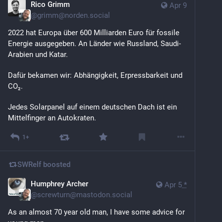
Rico Grimm
Apr 9
@
grimm@norden.social
2022 hat Europa über 600 Milliarden Euro für fossile 
Energie ausgegeben. An Länder wie Russland, Saudi-
Arabien und Katar.
Dafür bekamen wir: Abhängigkeit, Erpressbarkeit und 
CO₂.
Jedes Solarpanel auf einem deutschen Dach ist ein 
Mittelfinger an Autokraten.
1+
SWRelf
boosted
Humphrey Archer
Apr 5
*
@
screwturn@mastodon.social
As an almost 70 year old man, I have some advice for 