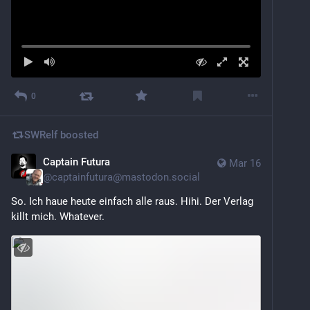
0
SWRelf
boosted
Captain Futura
Mar 16
@
captainfutura@mastodon.social
So. Ich haue heute einfach alle raus. Hihi. Der Verlag 
killt mich. Whatever.