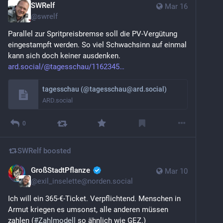
SWRelf
Mar 16
@
swrelf
Parallel zur Spritpreisbremse soll die PV-Vergütung 
eingestampft werden. So viel Schwachsinn auf einmal 
kann sich doch keiner ausdenken. 
ard.social/@tagesschau/1162345
tagesschau (@tagesschau@ard.social)
ARD.social
0
SWRelf
boosted
GroßStadtPflanze
Mar 10
@
exil_inselette@norden.social
Ich will ein 365-€-Ticket. Verpflichtend. Menschen in 
Armut kriegen es umsonst, alle anderen müssen 
zahlen (
#
Zahlmodell
 so ähnlich wie GEZ.)