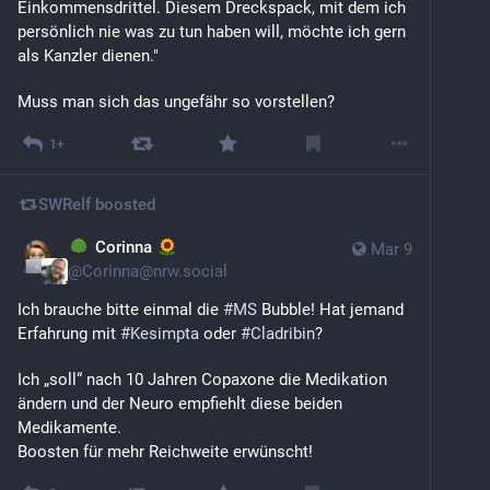
Einkommensdrittel. Diesem Dreckspack, mit dem ich 
persönlich nie was zu tun haben will, möchte ich gern 
als Kanzler dienen."
Muss man sich das ungefähr so vorstellen?
1+
SWRelf
boosted
Corinna
Mar 9
@
Corinna@nrw.social
Ich brauche bitte einmal die 
#
MS
 Bubble! Hat jemand 
Erfahrung mit 
#
Kesimpta
 oder 
#
Cladribin
?
Ich „soll“ nach 10 Jahren Copaxone die Medikation 
ändern und der Neuro empfiehlt diese beiden 
Medikamente.
Boosten für mehr Reichweite erwünscht!