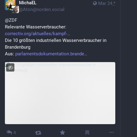
MichaEL
Mar 24
*
@
Aton@norden.social
@
ZDF
Relevante Wasserverbraucher:
correctiv.org/aktuelles/kampf-
Die 10 größten industriellen Wasserverbraucher in 
Brandenburg
Aus: 
parlamentsdokumentation.brande
0