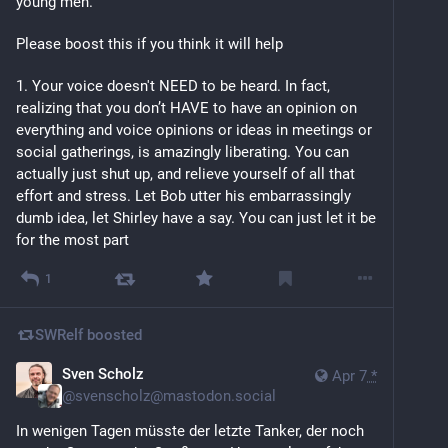
young men.
Please boost this if you think it will help
1. Your voice doesn't NEED to be heard. In fact, 
realizing that you don’t HAVE to have an opinion on 
everything and voice opinions or ideas in meetings or 
social gatherings, is amazingly liberating. You can 
actually just shut up, and relieve yourself of all that 
effort and stress. Let Bob utter his embarrassingly 
dumb idea, let Shirley have a say. You can just let it be 
for the most part
1
SWRelf
boosted
Sven Scholz
Apr 7
*
@
svenscholz@mastodon.social
In wenigen Tagen müsste der letzte Tanker, der noch 