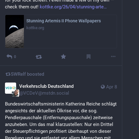
for your lock screen. I even made a few of my own — 
check them out! 
kottke.org/26/04/stunning-arte
Stunning Artemis II Phone Wallpapers
kottke.org
0
SWRelf
boosted
Verkehrsclub Deutschland
Apr 8
@
VCDeV@mstdn.social
Bundeswirtschaftsministerin Katherina Reiche schlägt 
angesichts der aktuellen Ölkrise vor, die sog. 
Pendlerpauschale (Entfernungspauschale) zeitweise 
anzuheben. Um das mal klarzustellen: Nur ein Drittel 
der Steuerpflichtigen profitiert überhaupt von dieser 
Regelung und sie entlastet vor allem Menschen mit 