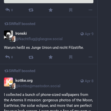
0
SWRelf
boosted
Ironski
Apr 9
@
Nachtflug@glasgow.social
Warum heißt es Junge Union und nicht Filzstifte.
0
SWRelf
boosted
kottke.org
Apr 8
@
kottke@mastodon.social
I collected a bunch of phone-sized wallpapers from 
the Artemis II mission: gorgeous photos of the Moon, 
Earthrise, the solar eclipse, and more that are perfect 