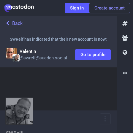
Sign in
Create account
Back
SWRelf
has indicated that their new account is now:
Valentin
Go to profile
@
swrelf@sueden.social