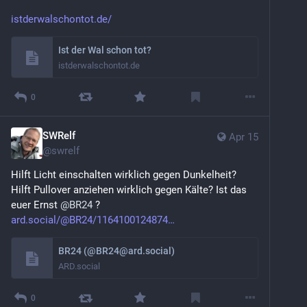
istderwalschontot.de/
Ist der Wal schon tot?
istderwalschontot.de
0
SWRelf
Apr 15
@
swrelf
Hilft Licht einschalten wirklich gegen Dunkelheit? 
Hilft Pullover anziehen wirklich gegen Kälte? Ist das 
euer Ernst 
@
BR24
 ?
ard.social/@BR24/1164100124874
BR24 (@BR24@ard.social)
ARD.social
0