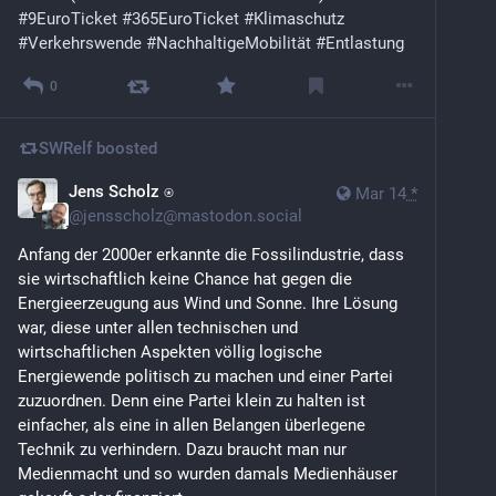
#
9EuroTicket
#
365EuroTicket
#
Klimaschutz
#
Verkehrswende
#
NachhaltigeMobilität
#
Entlastung
0
SWRelf
boosted
Jens Scholz ⍟
Mar 14
*
@
jensscholz@mastodon.social
Anfang der 2000er erkannte die Fossilindustrie, dass 
sie wirtschaftlich keine Chance hat gegen die 
Energieerzeugung aus Wind und Sonne. Ihre Lösung 
war, diese unter allen technischen und 
wirtschaftlichen Aspekten völlig logische 
Energiewende politisch zu machen und einer Partei 
zuzuordnen. Denn eine Partei klein zu halten ist 
einfacher, als eine in allen Belangen überlegene 
Technik zu verhindern. Dazu braucht man nur 
Medienmacht und so wurden damals Medienhäuser 