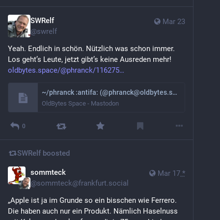
SWRelf
Mar 23
@
swrelf
Yeah. Endlich in schön. Nützlich was schon immer. 
Los geht’s Leute, jetzt gibt’s keine Ausreden mehr!
oldbytes.space/@phranck/116275
~/phranck :antifa: (@phranck@oldbytes.space)
OldBytes Space - Mastodon
0
SWRelf
boosted
sommteck
Mar 17
*
@
sommteck@frankfurt.social
„Apple ist ja im Grunde so ein bisschen wie Ferrero. 
Die haben auch nur ein Produkt. Nämlich Haselnuss 