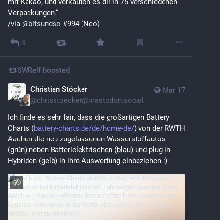
mit Kakao, und verkaufen es dir in 75 verschiedenen 
Verpackungen.“
/via 
@
bitsundso
 #994 (Neo)
0
SWRelf
boosted
Christian Stöcker
Mar 17
@
chrisstoecker@mastodon.social
Ich finde es sehr fair, dass die großartigen Battery 
Charts (
battery-charts.de/de/home-de/
) von der RWTH 
Aachen die neu zugelassenen Wasserstoffautos 
(grün) neben Batterielektrischen (blau) und plug-in 
Hybriden (gelb) in ihre Auswertung einbeziehen :)