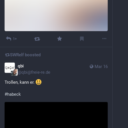
1+
SWRelf
boosted
qbi
Mar 16
@
qbi@freie-re.de
Trollen, kann er. 
#
habeck